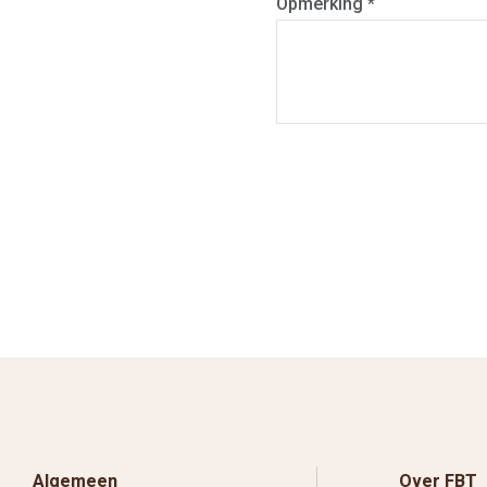
Opmerking *
Algemeen
Over FBT