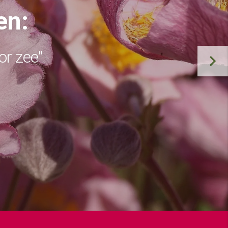
en:
or zee"