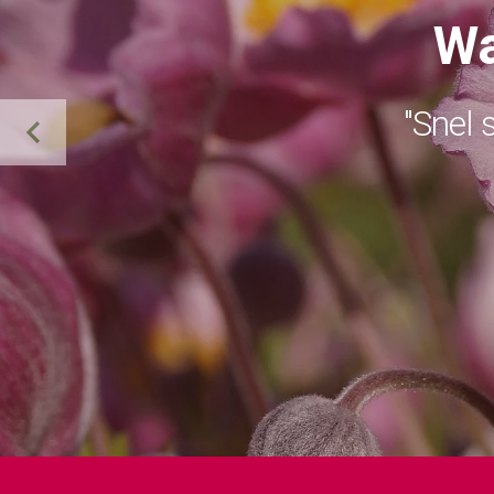
Wa
"Snel 