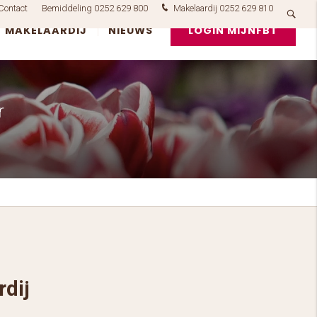
Contact
Bemiddeling 0252 629 800
Makelaardij 0252 629 810
MAKELAARDIJ
NIEUWS
LOGIN MIJNFBT
r
dij