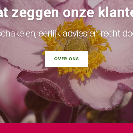
t zeggen onze klant
schakelen, eerlijk advies en recht do
OVER ONS