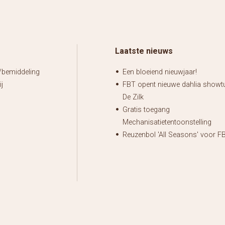
Laatste nieuws
bemiddeling
Een bloeiend nieuwjaar!
j
FBT opent nieuwe dahlia showtu
De Zilk
Gratis toegang
Mechanisatietentoonstelling
Reuzenbol 'All Seasons' voor F