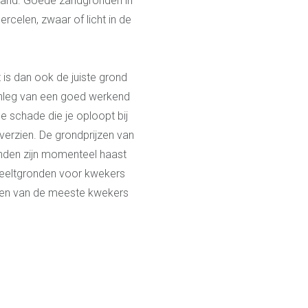
nland. Goede zandgronden in
rcelen, zwaar of licht in de
s dan ook de juiste grond
anleg van een goed werkend
e schade die je oploopt bij
verzien. De grondprijzen van
ronden zijn momenteel haast
e teeltgronden voor kwekers
genen van de meeste kwekers