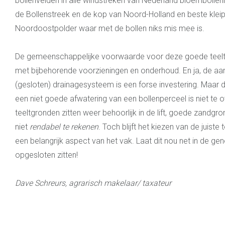
bollenvelden in alle windstreken van Nederland bloembolle
de Bollenstreek en de kop van Noord-Holland en beste kleipe
Noordoostpolder waar met de bollen niks mis mee is.
De gemeenschappelijke voorwaarde voor deze goede teelt i
met bijbehorende voorzieningen en onderhoud. En ja, de a
(gesloten) drainagesysteem is een forse investering. Maar d
een niet goede afwatering van een bollenperceel is niet te o
teeltgronden zitten weer behoorlijk in de lift, goede zandg
niet
rendabel te rekenen
. Toch blijft het kiezen van de juist
een belangrijk aspect van het vak. Laat dit nou net in de 
opgesloten zitten!
Dave Schreurs, agrarisch makelaar/ taxateur