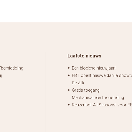
Laatste nieuws
bemiddeling
Een bloeiend nieuwjaar!
j
FBT opent nieuwe dahlia showtu
De Zilk
Gratis toegang
Mechanisatietentoonstelling
Reuzenbol 'All Seasons' voor F