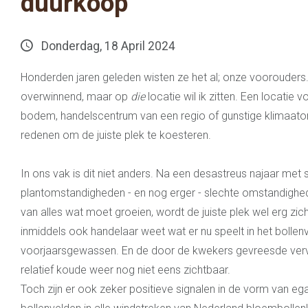
duurkoop
Donderdag, 18 April 2024
Honderden jaren geleden wisten ze het al; onze vooroude
overwinnend, maar op
die
locatie wil ik zitten. Een locatie 
bodem, handelscentrum van een regio of gunstige klimaat
redenen om de juiste plek te koesteren.
In ons vak is dit niet anders. Na een desastreus najaar met 
plantomstandigheden - en nog erger - slechte omstandighe
van alles wat moet groeien, wordt de juiste plek wel erg zic
inmiddels ook handelaar weet wat er nu speelt in het bolle
voorjaarsgewassen. En de door de kwekers gevreesde verv
relatief koude weer nog niet eens zichtbaar.
Toch zijn er ook zeker positieve signalen in de vorm van e