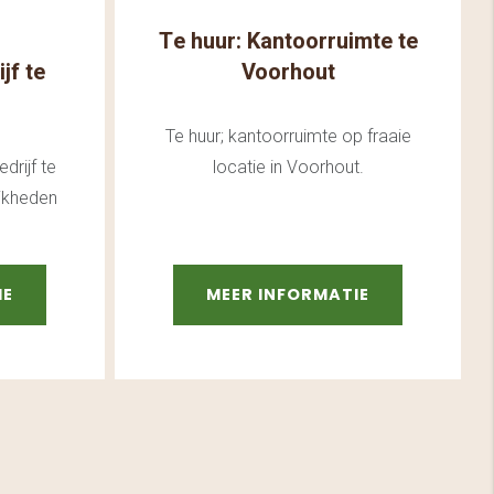
Te huur: Kantoorruimte te
jf te
Voorhout
Te huur; kantoorruimte op fraaie
drijf te
locatie in Voorhout.
jkheden
IE
MEER INFORMATIE