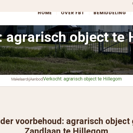
HOME
OVER FBT
BEMIDDELING
 agrarisch object te
Verkocht: agrarisch object te Hillegom
Makelaardij
Aanbod
der voorbehoud: agrarisch object
Zandlaan te Hillegom