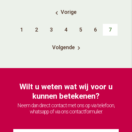
Vorige
1
2
3
4
5
6
7
Volgende
Wilt u weten wat wij voor u
kunnen betekenen?
Neem dan direct contact met ons op via telefoon,
whatsapp of via ons contactformulier.